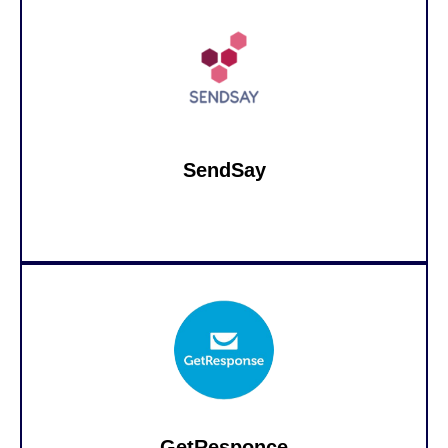
SendSay
GetResponce