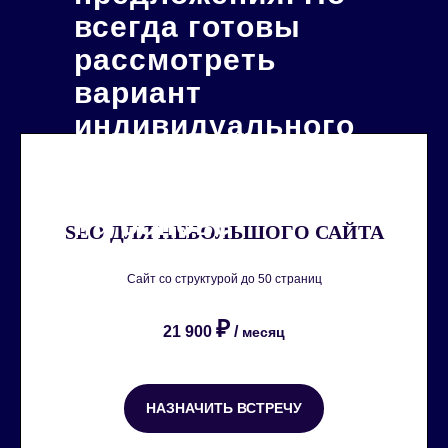
всегда готовы
рассмотреть
вариант
индивидуального
подхода к
ценообразованию
на основе
SEO ДЛЯ НЕБОЛЬШОГО САЙТА
запроса.
Сайт со структурой до 50 страниц
₽
21 900
/
месяц
НАЗНАЧИТЬ ВСТРЕЧУ