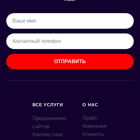
ОТПРАВИТЬ
ВСЕ УСЛУГИ
О НАС
Прайс
Продвижение
Компания
сайтов
Клиенты
Контекстная